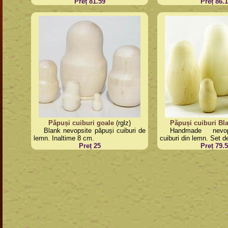
Preț 81.59
Preț 86.
Păpuși cuiburi goale
(rglz)
Păpuși cuiburi Bl
Blank nevopsite păpuși cuiburi de
Handmade nevop
lemn. Inaltime 8 cm.
cuiburi din lemn. Set d
Preț 25
Preț 79.