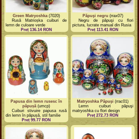
Green Matryoshka
(7020)
Păpuşi negru
(rrax07)
Rusă Matrioșka cuiburi de
Negru de păpuşi cu flori
lemn de culoare verde
pictura, lucrate manual din Rusia
Preț 136.14 RON
Preț 113.41 RON
Papusa din lemn rusesc în
Matryoshka Păpuşi
(rrac01)
păpușă
(umcp)
Lemn cuiburi păpuşi
Cuiburi stivuire papusa rusă
matryoshka cu flori design
din lemn în păpușă, stil familie
Preț 272.73 RON
Preț 99.77 RON