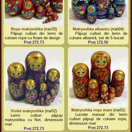
Roşu matryoshka
(rrac03)
Matryoshka albastru
(rrah04)
Păpuşi cuiburi din lemn de
Păpuşi cuiburi din lemn de
culoare roşie cu floare de design
culoare albastră, set de 5 bucati
Preț 272.73
Preț 172.50
Matryoshka roşu mare
(rrar01)
Violet matryoshka
(rrar02)
Lucrate manual din lemn
Lemn cuiburi păpuşi
cuiburi păpuşi de culoare roşie,
matryoshka cu flori, dimensiuni
dimensiuni mari
mari
Preț 272.73
Preț 272.73