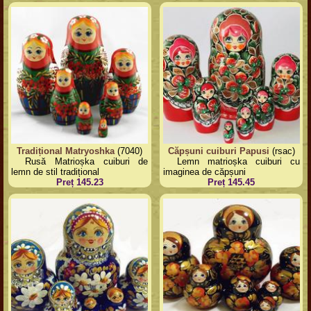
Tradițional Matryoshka
(7040)
Căpșuni cuiburi Papusi
(rsac)
Rusă Matrioșka cuiburi de
Lemn matrioșka cuiburi cu
lemn de stil tradițional
imaginea de căpșuni
Preț 145.23
Preț 145.45