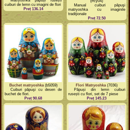
Matryoshka păpuși rusești
(rrcy04)
cuiburi de lemn cu imagini de flori
Manual cuiburi păpuşi
Preț 136.14
matryoshka cu imaginile
tradiţionale
Preț 72.50
Buchet matryoshka
(b5059)
Flori Matryoshka
(7036)
Cuiburi păpuşi cu desen de
Păpuși din lemn cuiburi
buchet de flori.
rusești cu flori, set de 7 piese
Preț 90.68
Preț 145.23