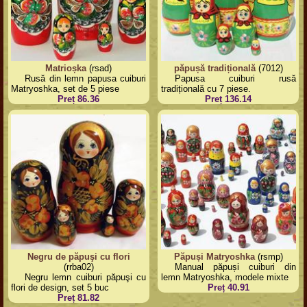
Matrioșka
(rsad)
păpușă tradițională
(7012)
Rusă din lemn papusa cuiburi
Papusa cuiburi rusă
Matryoshka, set de 5 piese
tradițională cu 7 piese.
Preț 86.36
Preț 136.14
Negru de păpuşi cu flori
Păpuși Matryoshka
(rsmp)
(rrba02)
Manual păpuși cuiburi din
Negru lemn cuiburi păpuşi cu
lemn Matryoshka, modele mixte
flori de design, set 5 buc
Preț 40.91
Preț 81.82