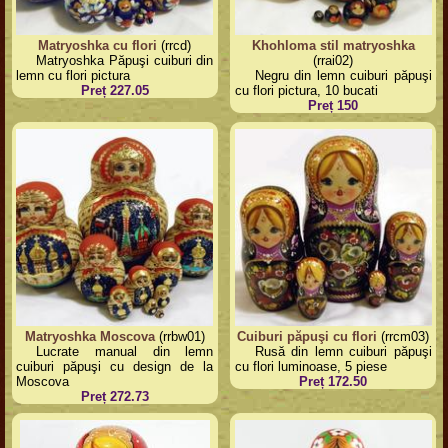
Matryoshka cu flori
(rrcd)
Khohloma stil matryoshka
Matryoshka Păpuşi cuiburi din
(rrai02)
lemn cu flori pictura
Negru din lemn cuiburi păpuşi
Preț 227.05
cu flori pictura, 10 bucati
Preț 150
Matryoshka Moscova
(rrbw01)
Cuiburi păpuşi cu flori
(rrcm03)
Lucrate manual din lemn
Rusă din lemn cuiburi păpuşi
cuiburi păpuşi cu design de la
cu flori luminoase, 5 piese
Moscova
Preț 172.50
Preț 272.73