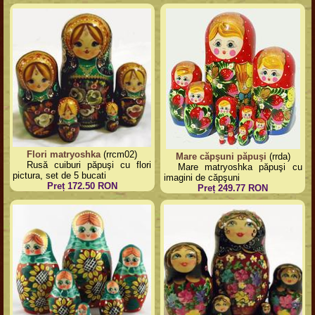
Flori matryoshka
(rrcm02)
Mare căpşuni păpuşi
(rrda)
Rusă cuiburi păpuşi cu flori
Mare matryoshka păpuşi cu
pictura, set de 5 bucati
imagini de căpşuni
Preț 172.50 RON
Preț 249.77 RON