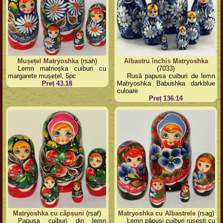
Mușețel Matryoshka
(rsah)
Albastru închis Matryoshka
Lemn matrioșka cuiburi cu
(7033)
margarete mușețel, 5pc
Rusă papusa cuiburi de lemn
Preț 43.18
Matryoshka Babushka darkblue
culoare
Preț 136.14
Matryoshka cu căpșuni
(rsaf)
Matryoshka cu Albastrele
(rsag)
Papusa cuiburi din lemn
Lemn păpuși cuiburi rusești cu