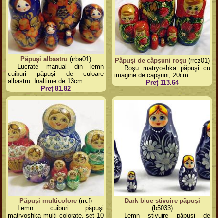
Păpuşi albastru
(rrba01)
Păpuşi de căpşuni roşu
(rrcz01)
Lucrate manual din lemn
Roşu matryoshka păpuşi cu
cuiburi păpuşi de culoare
imagine de căpşuni, 20cm
albastru. Inaltime de 13cm.
Preț 113.64
Preț 81.82
Păpuşi multicolore
(rrcf)
Dark blue stivuire păpuşi
Lemn cuiburi păpuşi
(b5033)
matryoshka multi colorate, set 10
Lemn stivuire păpuşi de