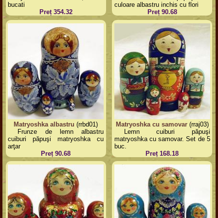
bucati
culoare albastru inchis cu flori
Preț 354.32
Preț 90.68
Matryoshka albastru
(rrbd01)
Matryoshka cu samovar
(rraj03)
Frunze de lemn albastru
Lemn cuiburi păpuşi
cuiburi păpuşi matryoshka cu
matryoshka cu samovar. Set de 5
arţar
buc.
Preț 90.68
Preț 168.18