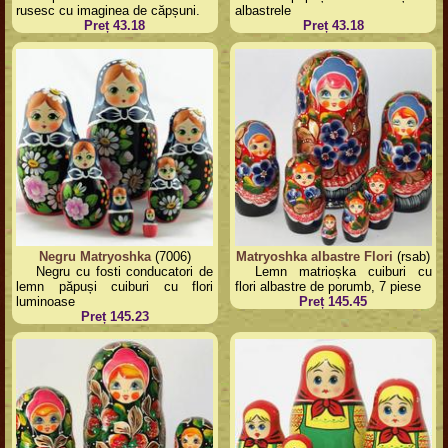
rusesc cu imaginea de căpșuni.
albastrele
Preț 43.18
Preț 43.18
Negru Matryoshka
(7006)
Matryoshka albastre Flori
(rsab)
Negru cu fosti conducatori de
Lemn matrioșka cuiburi cu
lemn păpuși cuiburi cu flori
flori albastre de porumb, 7 piese
luminoase
Preț 145.45
Preț 145.23