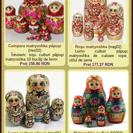
Cumpara matryoshka păpuşi
Roşu matryoshka
(rrag02)
(rres02)
Lemn cuiburi păpuşi
Întuneric roşu cuiburi păpuşi
matryoshka de culoare roşie,
matryoshka 10 bucăţi de lemn
stilul de iarna
Preț 158.86 RON
Preț 177.27 RON