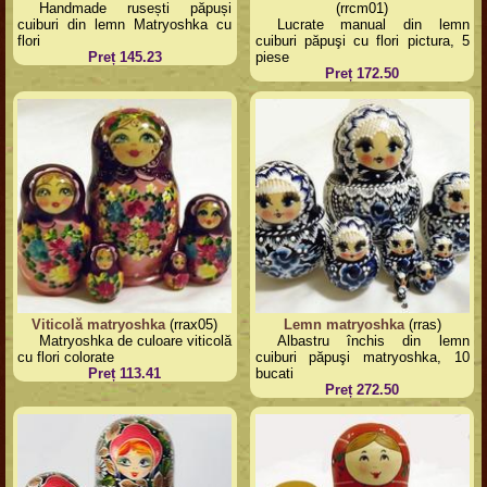
Handmade rusești păpuși
(rrcm01)
cuiburi din lemn Matryoshka cu
Lucrate manual din lemn
flori
cuiburi păpuşi cu flori pictura, 5
Preț 145.23
piese
Preț 172.50
Viticolă matryoshka
(rrax05)
Lemn matryoshka
(rras)
Matryoshka de culoare viticolă
Albastru închis din lemn
cu flori colorate
cuiburi păpuşi matryoshka, 10
Preț 113.41
bucati
Preț 272.50