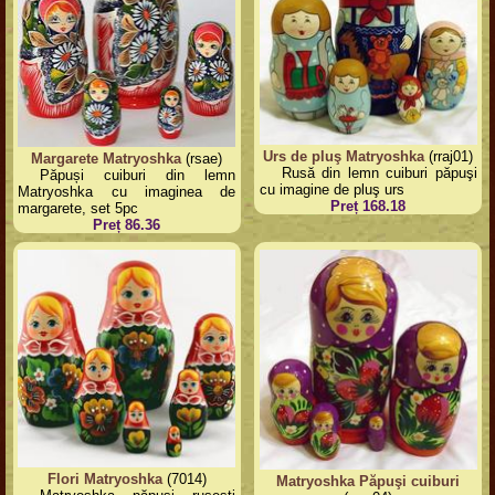
Urs de pluş Matryoshka
(rraj01)
Margarete Matryoshka
(rsae)
Rusă din lemn cuiburi păpuşi
Păpuși cuiburi din lemn
cu imagine de pluş urs
Matryoshka cu imaginea de
Preț 168.18
margarete, set 5pc
Preț 86.36
Flori Matryoshka
(7014)
Matryoshka Păpuşi cuiburi