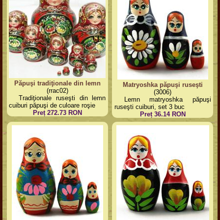
Păpuşi tradiţionale din lemn
Matryoshka păpuşi ruseşti
(rrac02)
(3006)
Tradiţionale ruseşti din lemn
Lemn matryoshka păpuşi
cuiburi păpuşi de culoare roşie
ruseşti cuiburi, set 3 buc
Preț 272.73 RON
Preț 36.14 RON