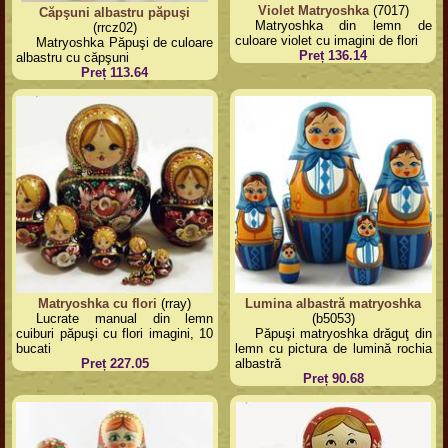
Violet Matryoshka
(7017)
Căpşuni albastru păpuşi
Matryoshka din lemn de
(rrcz02)
culoare violet cu imagini de flori
Matryoshka Păpuşi de culoare
Preț 136.14
albastru cu căpşuni
Preț 113.64
Matryoshka cu flori
(rray)
Lumina albastră matryoshka
Lucrate manual din lemn
(b5053)
cuiburi păpuşi cu flori imagini, 10
Păpuşi matryoshka drăguţ din
bucati
lemn cu pictura de lumină rochia
Preț 227.05
albastră
Preț 90.68