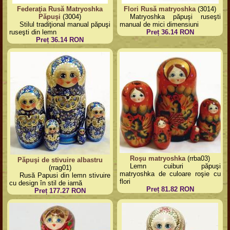
Federaţia Rusă Matryoshka
Flori Rusă matryoshka
(3014)
Păpuşi
(3004)
Matryoshka păpuşi ruseşti
Stilul tradiţional manual păpuşi
manual de mici dimensiuni
ruseşti din lemn
Preț 36.14 RON
Preț 36.14 RON
Roşu matryoshka
(rrba03)
Păpuşi de stivuire albastru
Lemn cuiburi păpuşi
(rrag01)
matryoshka de culoare roşie cu
Rusă Papusi din lemn stivuire
flori
cu design în stil de iarnă
Preț 81.82 RON
Preț 177.27 RON