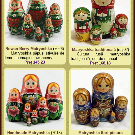
Rowan Berry Matryoshka
(7026)
Matryoshka tradiţională
(rraj02)
Matryoshka păpuși stivuire de
Cultura rusă matryoshka
lemn cu imagini rowanberry
tradiţională, set de manual.
Preț 145.23
Preț 168.18
Handmade Matryoshka
(7015)
Matryoshka flori pictura