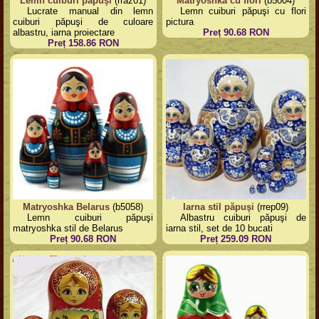
Lemn cuiburi păpuşi
(rraz01)
Matryoshka cu flori
(b5004)
Lucrate manual din lemn
Lemn cuiburi păpuşi cu flori
cuiburi păpuşi de culoare
pictura
albastru, iarna proiectare
Preț 90.68 RON
Preț 158.86 RON
Matryoshka Belarus
(b5058)
Iarna stil păpuşi
(rrep09)
Lemn cuiburi păpuşi
Albastru cuiburi păpuşi de
matryoshka stil de Belarus
iarna stil, set de 10 bucati
Preț 90.68 RON
Preț 259.09 RON