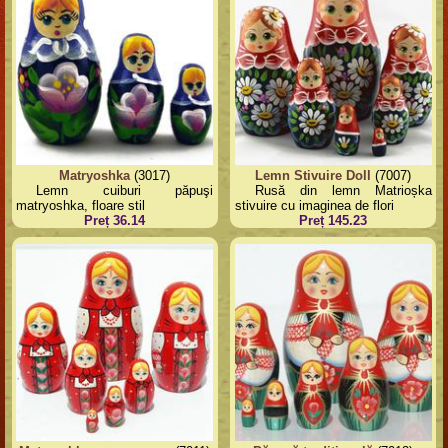
Matryoshka
(3017)
Lemn Stivuire Doll
(7007)
Lemn cuiburi păpuşi
Rusă din lemn Matrioșka
matryoshka, floare stil
stivuire cu imaginea de flori
Preț 36.14
Preț 145.23