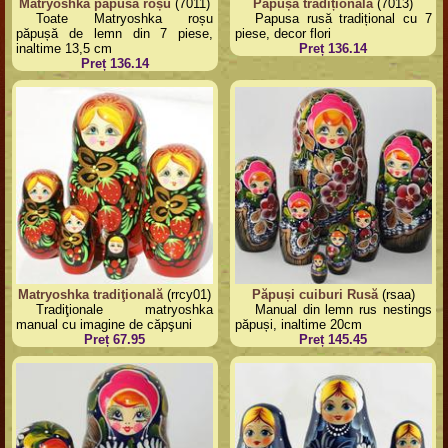
Matryoshka papusa roșu
(7011)
Păpușă tradițională
(7013)
Toate Matryoshka roșu
Papusa rusă tradițional cu 7
păpușă de lemn din 7 piese,
piese, decor flori
inaltime 13,5 cm
Preț 136.14
Preț 136.14
Matryoshka tradiţională
(rrcy01)
Păpuși cuiburi Rusă
(rsaa)
Tradiţionale matryoshka
Manual din lemn rus nestings
manual cu imagine de căpşuni
păpuși, inaltime 20cm
Preț 67.95
Preț 145.45