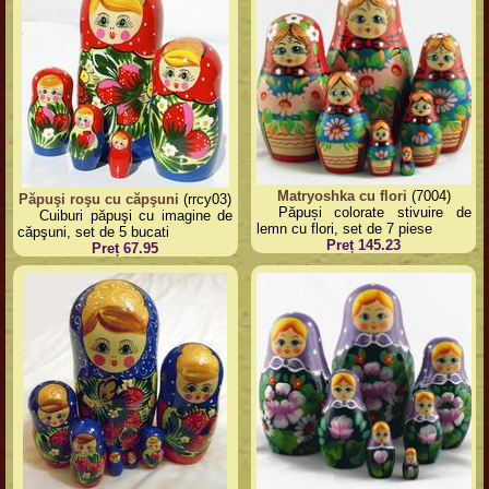
Matryoshka cu flori
(7004)
Păpuşi roşu cu căpşuni
(rrcy03)
Păpuși colorate stivuire de
Cuiburi păpuşi cu imagine de
lemn cu flori, set de 7 piese
căpşuni, set de 5 bucati
Preț 145.23
Preț 67.95