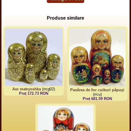
Produse similare
Aur matryoshka
(rrcg02)
Pasărea de foc cuiburi păpuşi
Preț 172.73 RON
(rrcu)
Preț 681.59 RON