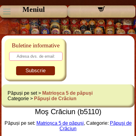
Meniul
Buletine informative
Subscrie
Păpuși pe set >
Matrioșca 5 de păpuși
Categorie >
Păpuşi de Crăciun
Moş Crăciun (b5110)
Păpuși pe set:
Matrioșca 5 de păpuși
, Categorie:
Păpuşi de
Crăciun