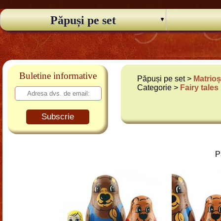
Păpuși pe set
Buletine informative
Păpuși pe set >
Matrioș
Categorie >
Fairy tales
Subscrie
P