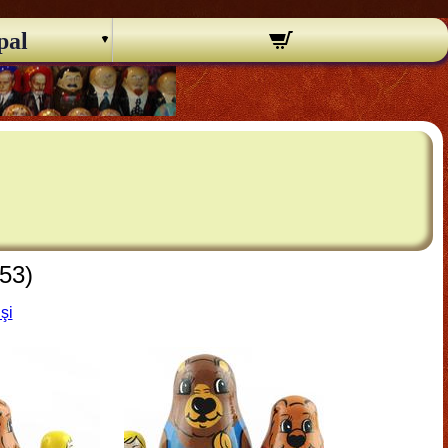
pal
153)
şi