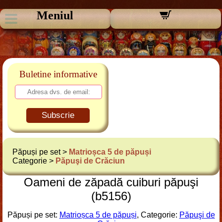
Meniul
Buletine informative
Subscrie
Păpuși pe set >
Matrioșca 5 de păpuși
Categorie >
Păpuşi de Crăciun
Oameni de zăpadă cuiburi păpuşi
(b5156)
Păpuși pe set:
Matrioșca 5 de păpuși
, Categorie:
Păpuşi de