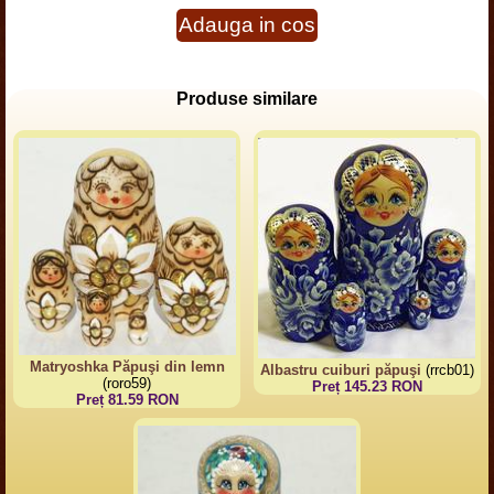
Adauga in cos
Produse similare
Matryoshka Păpuşi din lemn
Albastru cuiburi păpuşi
(rrcb01)
(roro59)
Preț 145.23 RON
Preț 81.59 RON