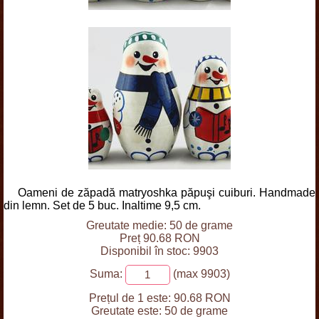
Oameni de zăpadă matryoshka păpuşi cuiburi. Handmade
din lemn. Set de 5 buc. Inaltime 9,5 cm.
Greutate medie: 50 de grame
Preț 90.68 RON
Disponibil în stoc: 9903
Suma:
(max 9903)
Prețul de 1 este:
90.68 RON
Greutate este:
50 de grame