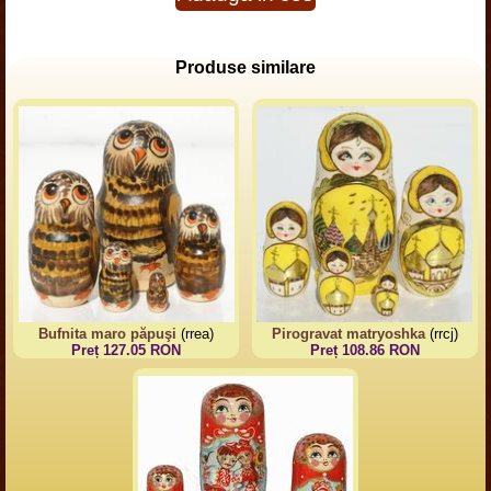
Produse similare
Bufnita maro păpuşi
(rrea)
Pirogravat matryoshka
(rrcj)
Preț 127.05 RON
Preț 108.86 RON