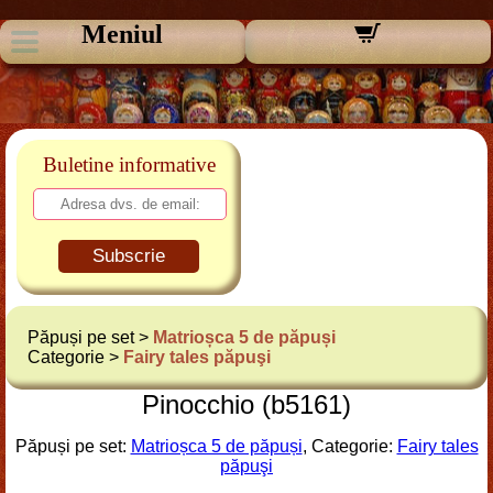
Meniul
Buletine informative
Subscrie
Păpuși pe set >
Matrioșca 5 de păpuși
Categorie >
Fairy tales păpuşi
Pinocchio (b5161)
Păpuși pe set:
Matrioșca 5 de păpuși
, Categorie:
Fairy tales
păpuşi