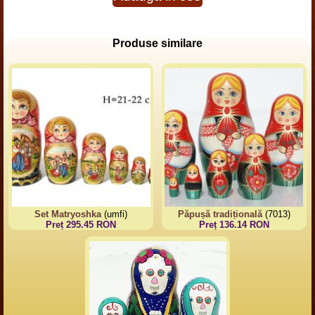
Produse similare
Set Matryoshka
(umfi)
Păpușă tradițională
(7013)
Preț 295.45 RON
Preț 136.14 RON