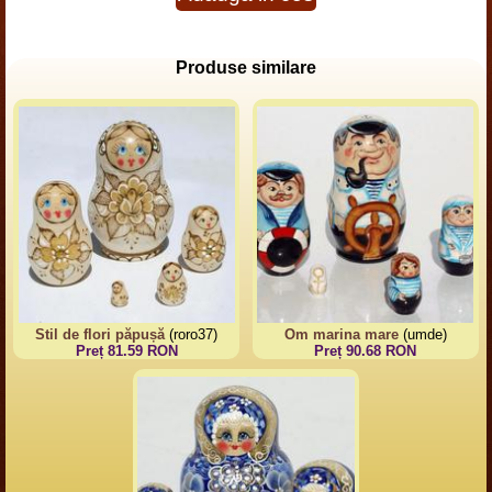
Produse similare
Stil de flori păpușă
(roro37)
Om marina mare
(umde)
Preț 81.59 RON
Preț 90.68 RON