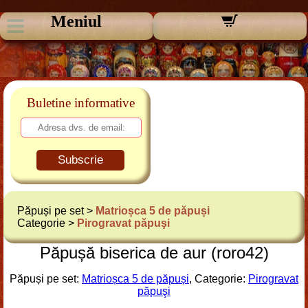
Meniul
Buletine informative
Subscrie
Păpuși pe set >
Matrioșca 5 de păpuși
Categorie >
Pirogravat păpuşi
Păpușă biserica de aur (roro42)
Păpuși pe set:
Matrioșca 5 de păpuși
, Categorie:
Pirogravat
păpuşi