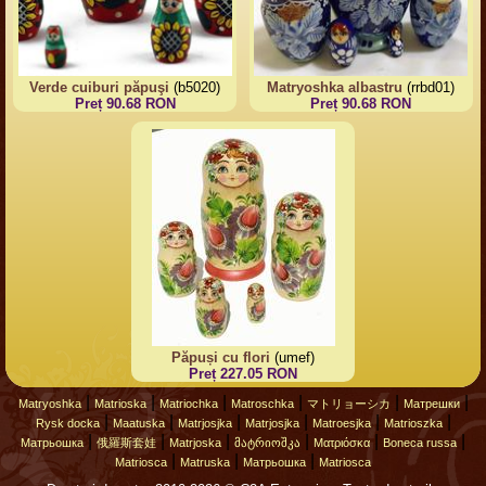
Verde cuiburi păpuşi
(b5020)
Matryoshka albastru
(rrbd01)
Preț 90.68 RON
Preț 90.68 RON
Păpuși cu flori
(umef)
Preț 227.05 RON
|
|
|
|
|
|
Matryoshka
Matrioska
Matriochka
Matroschka
マトリョーシカ
Матрешки
|
|
|
|
|
|
Rysk docka
Maatuska
Matrjosjka
Matrjosjka
Matroesjka
Matrioszka
|
|
|
|
|
|
Матрьошка
俄羅斯套娃
Matrjoska
მატრიოშკა
Ματριόσκα
Boneca russa
|
|
|
Matriosca
Matruska
Матрьошка
Matriosca