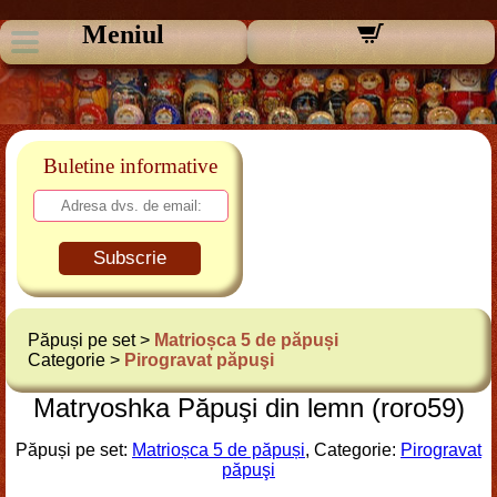
Meniul
Buletine informative
Subscrie
Păpuși pe set >
Matrioșca 5 de păpuși
Categorie >
Pirogravat păpuşi
Matryoshka Păpuşi din lemn (roro59)
Păpuși pe set:
Matrioșca 5 de păpuși
, Categorie:
Pirogravat
păpuşi