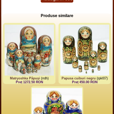
Produse similare
Matryoshka Păpuşi
(rrdh)
Papusa cuiburi negru
(rpkl07)
Preț 1272.50 RON
Preț 450.00 RON