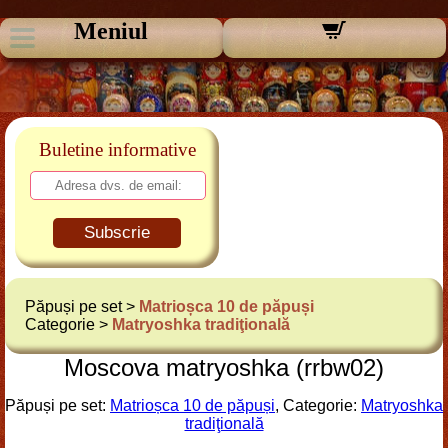
Meniul
Buletine informative
Subscrie
Păpuși pe set >
Matrioșca 10 de păpuși
Categorie >
Matryoshka tradiţională
Moscova matryoshka (rrbw02)
Păpuși pe set:
Matrioșca 10 de păpuși
, Categorie:
Matryoshka
tradiţională