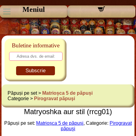
Meniul
Buletine informative
Subscrie
Păpuși pe set >
Matrioșca 5 de păpuși
Categorie >
Pirogravat păpuşi
Matryoshka aur stil (rrcg01)
Păpuși pe set:
Matrioșca 5 de păpuși
, Categorie:
Pirogravat
păpuşi