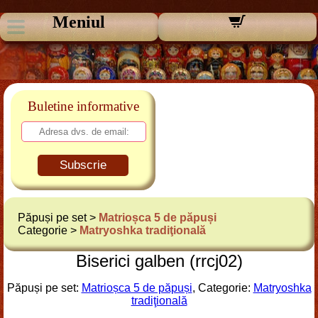
Meniul
Buletine informative
Subscrie
Păpuși pe set >
Matrioșca 5 de păpuși
Categorie >
Matryoshka tradiţională
Biserici galben (rrcj02)
Păpuși pe set:
Matrioșca 5 de păpuși
, Categorie:
Matryoshka
tradiţională