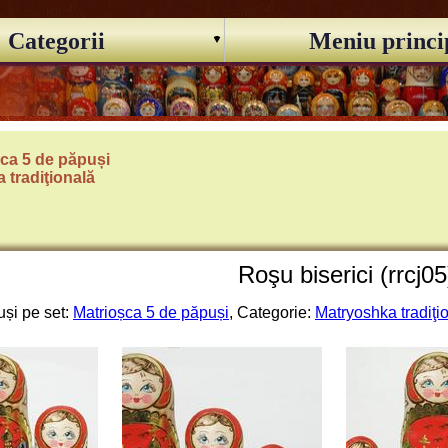
Categorii
Meniu princi
ca 5 de păpuși
 tradiţională
Roşu biserici (rrcj05
și pe set:
Matrioșca 5 de păpuși
, Categorie:
Matryoshka tradiţi