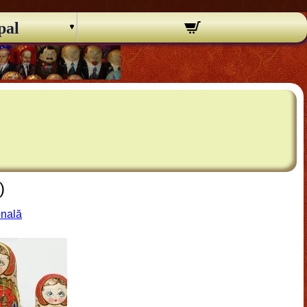
pal
)
onală