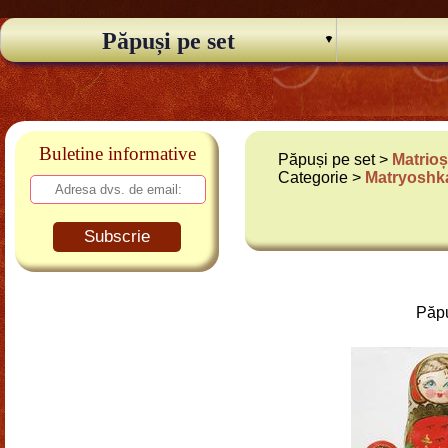
Păpuși pe set
Buletine informative
Păpuși pe set >
Matrioș
Categorie >
Matryoshka
Subscrie
Păpu