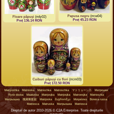
Papusa negru
(rrcw04)
Floare păpuşi
(rrdy02)
Preț 45.23 RON
Preț 136.14 RON
Cuiburi păpuşi cu flori
(rrcm03)
Preț 172.50 RON
|
|
|
|
|
|
Matryoshka
Matrioska
Matriochka
Matroschka
マトリョーシカ
Матрешки
|
|
|
|
|
|
Rysk docka
Maatuska
Matrjosjka
Matrjosjka
Matroesjka
Matrioszka
|
|
|
|
|
|
Матрьошка
俄羅斯套娃
Matrjoska
მატრიოშკა
Ματριόσκα
Boneca russa
|
|
|
Matriosca
Matruska
Матрьошка
Matriosca
Drepturi de autor 2010-2026 © C2A Enterprise. Toate drepturile