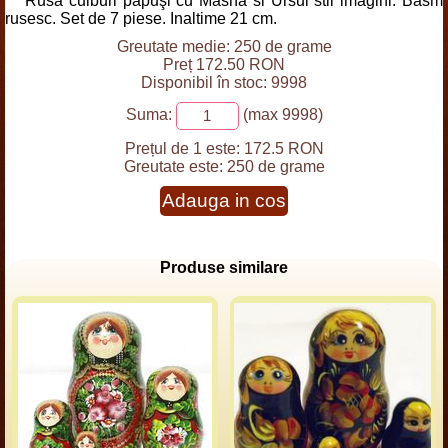
Rusă cuiburi păpuşi cu Masha si Ursul stil imagini. Basm
rusesc. Set de 7 piese. Inaltime 21 cm.
Greutate medie: 250 de grame
Preț 172.50 RON
Disponibil în stoc: 9998
Suma:
(max 9998)
Prețul de 1 este:
172.5 RON
Greutate este:
250 de grame
Adauga in cos
Produse similare