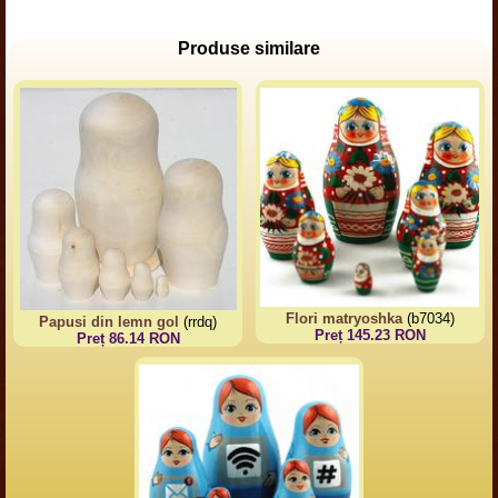
Produse similare
Flori matryoshka
(b7034)
Papusi din lemn gol
(rrdq)
Preț 145.23 RON
Preț 86.14 RON