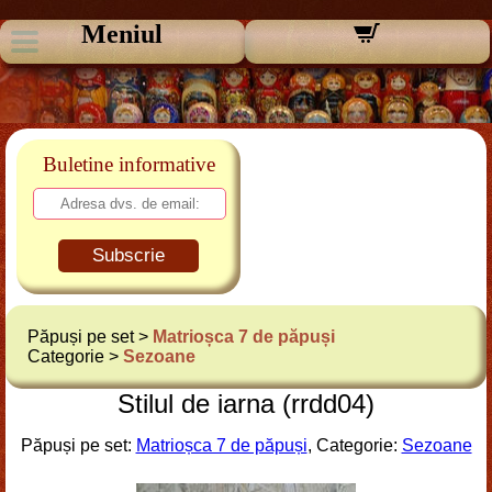
Meniul
Buletine informative
Subscrie
Păpuși pe set >
Matrioșca 7 de păpuși
Categorie >
Sezoane
Stilul de iarna (rrdd04)
Păpuși pe set:
Matrioșca 7 de păpuși
, Categorie:
Sezoane