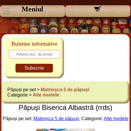
Meniul
Buletine informative
Subscrie
Păpuși pe set >
Matrioșca 5 de păpuși
Categorie >
Alte modele
Păpuşi Biserica Albastră (rrds)
Păpuși pe set:
Matrioșca 5 de păpuși
, Categorie:
Alte modele