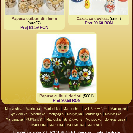
Papusa cuiburi din lemn
Cazac cu dovleac
(umdt)
(roro57)
Preț 90.68 RON
Preț 81.59 RON
Papusa cuiburi de flori
(5001)
Preț 90.68 RON
|
|
|
|
|
|
Matryoshka
Matrioska
Matriochka
Matroschka
マトリョーシカ
Матрешки
|
|
|
|
|
|
Rysk docka
Maatuska
Matrjosjka
Matrjosjka
Matroesjka
Matrioszka
|
|
|
|
|
|
Матрьошка
俄羅斯套娃
Matrjoska
მატრიოშკა
Ματριόσκα
Boneca russa
|
|
|
Matriosca
Matruska
Матрьошка
Matriosca
Drepturi de autor 2010-2026 © C2A Enterprise. Toate drepturile