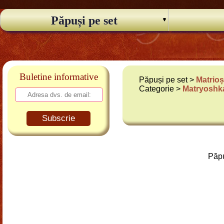
Păpuși pe set
Buletine informative
Păpuși pe set >
Matrioș
Categorie >
Matryoshka
Subscrie
Păpu