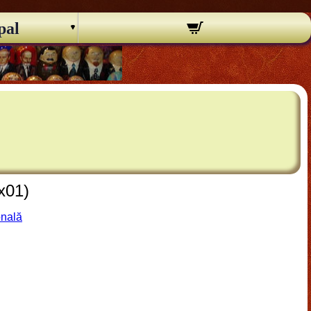
pal
x01)
onală