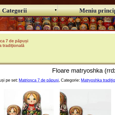
Categorii
Meniu princi
ca 7 de păpuși
 tradiţională
Floare matryoshka (rrd
și pe set:
Matrioșca 7 de păpuși
, Categorie:
Matryoshka tradiţi