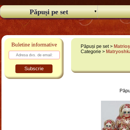
Păpuși pe set
Buletine informative
Păpuși pe set >
Matrio
Categorie >
Matryoshka
Subscrie
Păpu