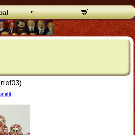
pal
rref03)
ională