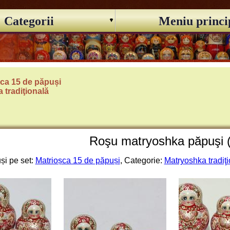
Categorii
Meniu princi
șca 15 de păpuși
 tradiţională
Roşu matryoshka păpuşi (
și pe set:
Matrioșca 15 de păpuși
, Categorie:
Matryoshka tradiţ