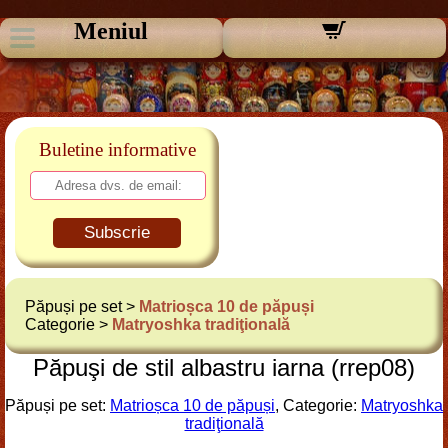
Meniul
Buletine informative
Subscrie
Păpuși pe set >
Matrioșca 10 de păpuși
Categorie >
Matryoshka tradiţională
Păpuşi de stil albastru iarna (rrep08)
Păpuși pe set:
Matrioșca 10 de păpuși
, Categorie:
Matryoshka
tradiţională