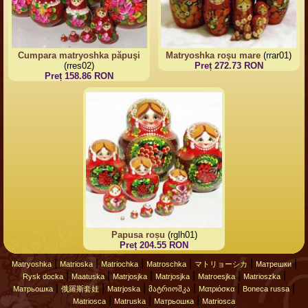
Cumpara matryoshka păpuşi
Matryoshka roşu mare
(rrar01)
(rres02)
Preț 272.73 RON
Preț 158.86 RON
Papusa roșu
(rglh01)
Preț 204.55 RON
|
|
|
|
|
|
Matryoshka
Matrioska
Matriochka
Matroschka
マトリョーシカ
Матрешки
|
|
|
|
|
|
Rysk docka
Maatuska
Matrjosjka
Matrjosjka
Matroesjka
Matrioszka
|
|
|
|
|
|
Матрьошка
俄羅斯套娃
Matrjoska
მატრიოშკა
Ματριόσκα
Boneca russa
|
|
|
Matriosca
Matruska
Матрьошка
Matriosca