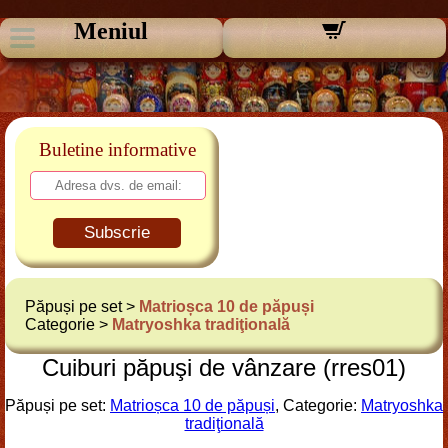
Meniul
Buletine informative
Subscrie
Păpuși pe set >
Matrioșca 10 de păpuși
Categorie >
Matryoshka tradiţională
Cuiburi păpuşi de vânzare (rres01)
Păpuși pe set:
Matrioșca 10 de păpuși
, Categorie:
Matryoshka
tradiţională