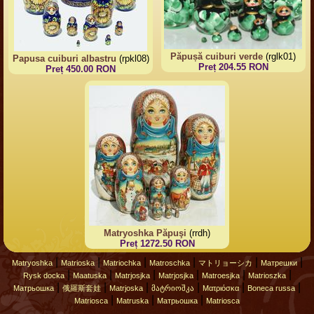
Păpușă cuiburi verde
(rglk01)
Papusa cuiburi albastru
(rpkl08)
Preț 204.55 RON
Preț 450.00 RON
Matryoshka Păpuşi
(rrdh)
Preț 1272.50 RON
|
|
|
|
|
|
Matryoshka
Matrioska
Matriochka
Matroschka
マトリョーシカ
Матрешки
|
|
|
|
|
|
Rysk docka
Maatuska
Matrjosjka
Matrjosjka
Matroesjka
Matrioszka
|
|
|
|
|
|
Матрьошка
俄羅斯套娃
Matrjoska
მატრიოშკა
Ματριόσκα
Boneca russa
|
|
|
Matriosca
Matruska
Матрьошка
Matriosca