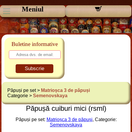
Meniul
Buletine informative
Subscrie
Păpuși pe set >
Matrioșca 3 de păpuși
Categorie >
Semenovskaya
Păpușă cuiburi mici (rsml)
Păpuși pe set:
Matrioșca 3 de păpuși
, Categorie:
Semenovskaya