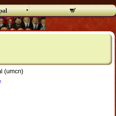
pal
al (umcn)
e