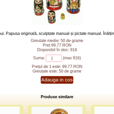
i pui. Papusa originală, sculptate manual și pictate manual. Înă
Greutate medie: 50 de grame
Preț 99.77 RON
Disponibil în stoc: 916
Suma:
(max 916)
Prețul de 1 este:
99.77 RON
Greutate este:
50 de grame
Adauga in cos
Produse similare