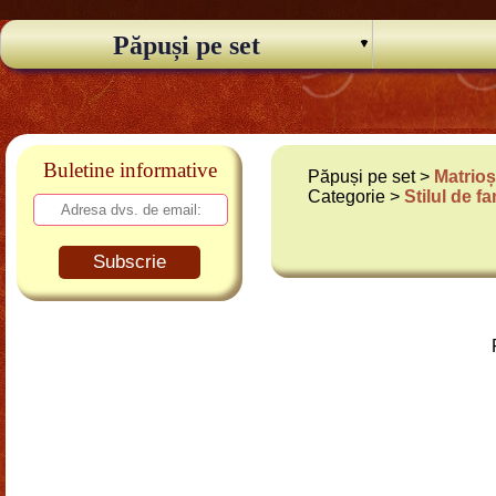
Păpuși pe set
Buletine informative
Păpuși pe set >
Matrioș
Categorie >
Stilul de fa
Subscrie