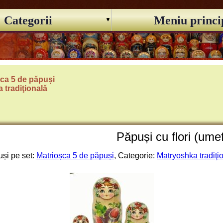
Categorii
Meniu princi
ca 5 de păpuși
 tradiţională
Păpuși cu flori (ume
și pe set:
Matrioșca 5 de păpuși
, Categorie:
Matryoshka tradiţi