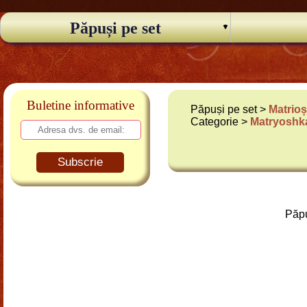
Păpuși pe set
Buletine informative
Păpuși pe set >
Matrioș
Categorie >
Matryoshka
Subscrie
Păpu