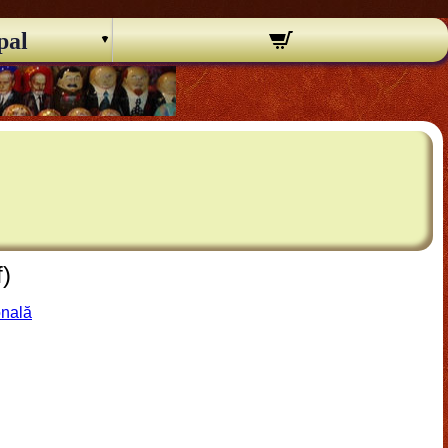
pal
f)
onală