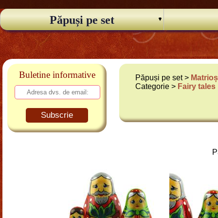
Păpuși pe set
Buletine informative
Păpuși pe set >
Matrioș
Categorie >
Fairy tales
Subscrie
P