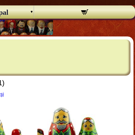
pal
1)
şi