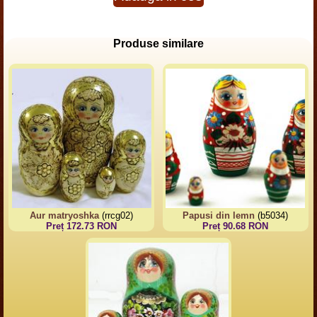
Produse similare
Aur matryoshka
(rrcg02)
Papusi din lemn
(b5034)
Preț 172.73 RON
Preț 90.68 RON