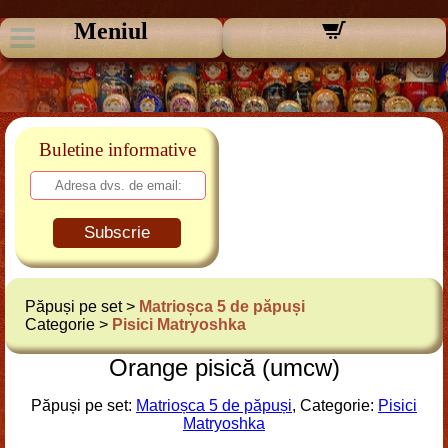
Meniul
Buletine informative
Subscrie
Păpuși pe set >
Matrioșca 5 de păpuși
Categorie >
Pisici Matryoshka
Orange pisică (umcw)
Păpuși pe set:
Matrioșca 5 de păpuși
, Categorie:
Pisici
Matryoshka