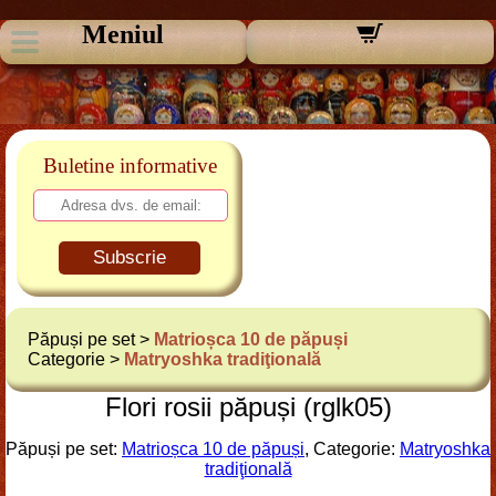
Meniul
Buletine informative
Subscrie
Păpuși pe set >
Matrioșca 10 de păpuși
Categorie >
Matryoshka tradiţională
Flori rosii păpuși (rglk05)
Păpuși pe set:
Matrioșca 10 de păpuși
, Categorie:
Matryoshka
tradiţională