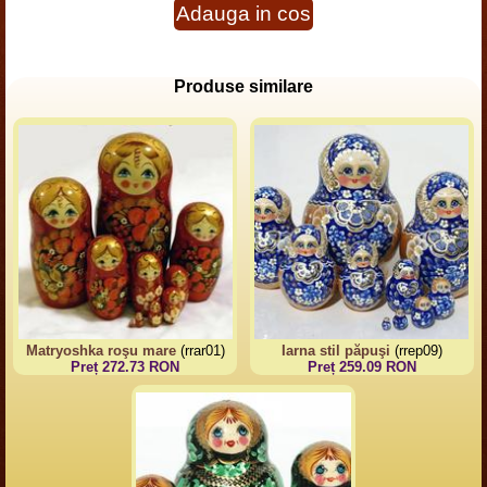
Adauga in cos
Produse similare
Matryoshka roşu mare
(rrar01)
Iarna stil păpuşi
(rrep09)
Preț 272.73 RON
Preț 259.09 RON