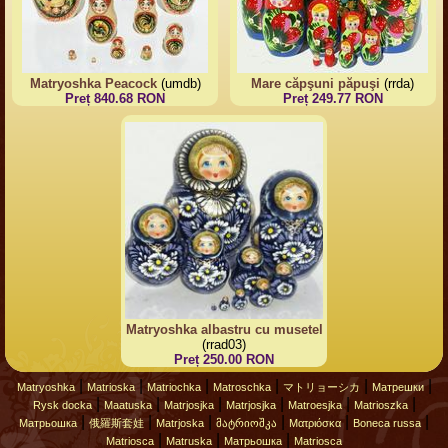
Matryoshka Peacock
(umdb)
Mare căpşuni păpuşi
(rrda)
Preț 840.68 RON
Preț 249.77 RON
Matryoshka albastru cu musetel
(rrad03)
Preț 250.00 RON
|
|
|
|
|
|
Matryoshka
Matrioska
Matriochka
Matroschka
マトリョーシカ
Матрешки
|
|
|
|
|
|
Rysk docka
Maatuska
Matrjosjka
Matrjosjka
Matroesjka
Matrioszka
|
|
|
|
|
|
Матрьошка
俄羅斯套娃
Matrjoska
მატრიოშკა
Ματριόσκα
Boneca russa
|
|
|
Matriosca
Matruska
Матрьошка
Matriosca