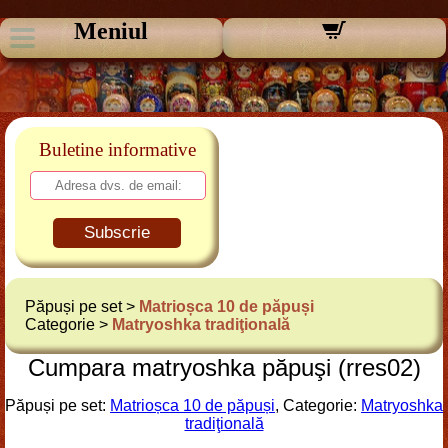
Meniul
Buletine informative
Subscrie
Păpuși pe set >
Matrioșca 10 de păpuși
Categorie >
Matryoshka tradiţională
Cumpara matryoshka păpuşi (rres02)
Păpuși pe set:
Matrioșca 10 de păpuși
, Categorie:
Matryoshka
tradiţională